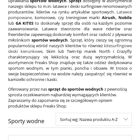
uprawiania
sportów wodnych
.
Sprzęt
dostępny w asortymencie
naszego sklepu to m.in. latawce i deski surfingowe renomowanych
producentów, liderów na rynku artykułów sportowych.
Latawce
pompowane
, komorowe, czy treningowe marki
Airush, Nobile
lub
GA KITES
to doskonały sprzęt dla osób na każdym poziomie
zaawansowania. Latawce stworzone dla wave riderów oraz
freeriderów zapewniają doskonały komfort oraz radość z pływania
miłośnikom
sportów wodnych
. Sprzęt, który cieszy się ogromną
popularnością wśród naszych klientów to również
kitesurfingowe
deski kierunkowe
, Skim lub Twin-tip marek North i Crazyfly
charakteryzujący się lekkością oraz dużą wytrzymałością. W
asortymencie Freaks Shop znajduje się także odzież dedykowana
sportom wodnym, w tym pianki, poncha i obuwie. W trosce o
swoje bezpieczeństwo na wodzie należy zaopatrzyć się również w
kamizelki ochronne i kaski.
Oferowany przez nas
sprzęt do sportów wodnych
z pewnością
sprosta oczekiwaniom najbardziej wymagających klientów.
Zapraszamy do zapoznania się ze szczegółowym opisem
produktów sklepu Freaks Shop.
Sortuj wg:
Nazwa produktu A-Z
Sporty wodne