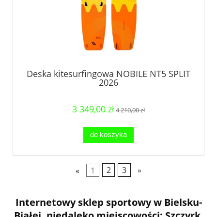
Deska kitesurfingowa NOBILE NT5 SPLIT
2026
3 349,00 zł
4 210,00 zł
do koszyka
«
1
2
3
»
Internetowy sklep sportowy w Bielsku-
Białej, niedaleko miejscowości: Szczyrk,