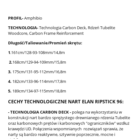
PROFIL-
Amphibio
TECHNOLOGIA-
Technologia Carbon Deck, Rdzeń Tubelite
Woodcore, Carbon Frame Reinforcement
Długość/Taliowanie/Promień skrętu:
1
.161cm/128-93-108mm/14,8m
2.
168cm/129-94-109mm/15,8m
3.
175cm/131-95-112mm/16,8m
4.
182cm/133-96-114mm/17,8m
5.
189cm/134-97-115mm/18,8m
CECHY TECHNOLOGICZNE NART ELAN RIPSTICK 96:
- TECHNOLOGIA CARBON DECK -
polega na wykorzystaniu w
konstrukcji nart bardzo sprężystego drewnianego rdzenia Tubelite
oraz karbonowych prętów i karbonowych "ograniczników" wzdłuż
krawędzi UD. Połączenia wspomnianych rozwiązań sprawia, że
narty są bardzo reaktywne, sztywnie poprzecznie, mocne i