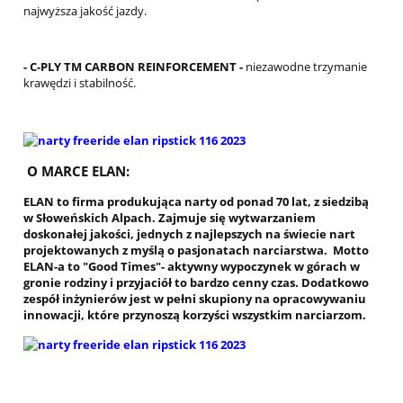
najwyższa jakość jazdy.
- C-PLY TM CARBON REINFORCEMENT -
niezawodne trzymanie
krawędzi i stabilność.
O MARCE ELAN:
ELAN to firma produkująca narty od ponad 70 lat, z siedzibą
w Słoweńskich Alpach. Zajmuje się wytwarzaniem
doskonałej jakości, jednych z najlepszych na świecie nart
projektowanych z myślą o pasjonatach narciarstwa. Motto
ELAN-a to "Good Times"- aktywny wypoczynek w górach w
gronie rodziny i przyjaciół to bardzo cenny czas. Dodatkowo
zespół inżynierów jest w pełni skupiony na opracowywaniu
innowacji, które przynoszą korzyści wszystkim narciarzom.