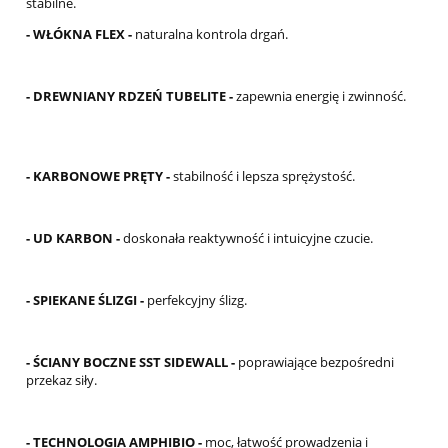
stabilne.
- WŁÓKNA FLEX -
naturalna kontrola drgań.
- DREWNIANY RDZEŃ TUBELITE -
zapewnia energię i zwinność.
- KARBONOWE PRĘTY -
stabilność i lepsza sprężystość.
- UD KARBON -
doskonała reaktywność i intuicyjne czucie.
- SPIEKANE ŚLIZGI -
perfekcyjny ślizg.
- ŚCIANY BOCZNE SST SIDEWALL -
poprawiające bezpośredni
przekaz siły.
- TECHNOLOGIA AMPHIBIO -
moc, łatwość prowadzenia i