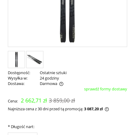
Dostępność:
Ostatnie sztuki
Wysyłka w:
24 godziny
Dostawa:
Darmowa
sprawdź formy dostawy
Cena nie zawiera ewentualnych kosztów płatności
2 662,71 zł
3 859,00 zł
Cena:
Najniższa cena z 30 dni przed tą promocją:
3 087,20 zł
Jeżeli produk
30 dni, wyświ
momentu, kie
*
Długość nart:
sprzedaży.