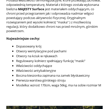
Posiada właściwości termoregulacyjne, które pozwalają zachować
odpowiednią temperaturę. Materiał z którego została wykonana
bielizna
MAJESTY Surface
jest materiałem oddychającym, co
chroni przed przegrzaniem jak i odprowadza nadmiar wilgoci
powstający podczas aktywności fizycznej. Oryginalnym
rozwiązaniem jest wysoki kołnierz( "maska" ) z możliwością
regulacji, który dodatkowo chroni nas przed mroźnym, górskim
powietrzem.
Najważniejsze cechy:
Dopasowany krój
Otwory wentylacyjne pod pachami
Otwory na kciuk w rękawach
Regulowany kołnierz spełniający funkcję "maski"
Właściwości oddychające
Właściwości antybakteryjne
Boczna kieszonka zapinana na zamek błyskawiczny
Pierwsza warstwa górskiego stroju
Modelka: wzrost 170cm, waga 56kg, ma na sobie rozmiar M