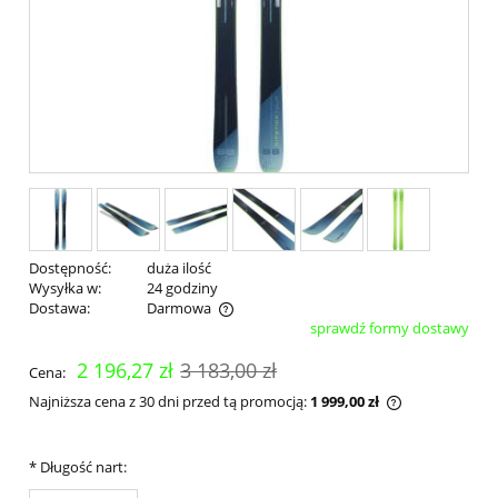
Dostępność:
duża ilość
Wysyłka w:
24 godziny
Dostawa:
Darmowa
sprawdź formy dostawy
Cena nie zawiera ewentualnych kosztów płatności
2 196,27 zł
3 183,00 zł
Cena:
Najniższa cena z 30 dni przed tą promocją:
1 999,00 zł
Jeżeli produk
30 dni, wyświ
momentu, kie
*
Długość nart:
sprzedaży.