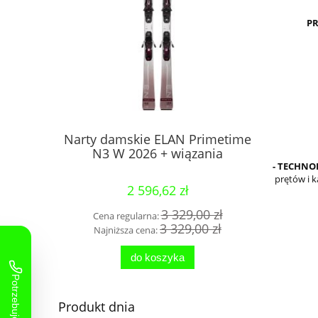
PR
3 C 2026
Narty damskie ELAN Primetime
Narty ELA
N3 W 2026 + wiązania
wiązan
- TECHNO
prętów i 
2 596,62 zł
00 zł
3 329,00 zł
Cena regularna:
Cena 
00 zł
3 329,00 zł
Najniższa cena:
Najni
do koszyka
Produkt dnia