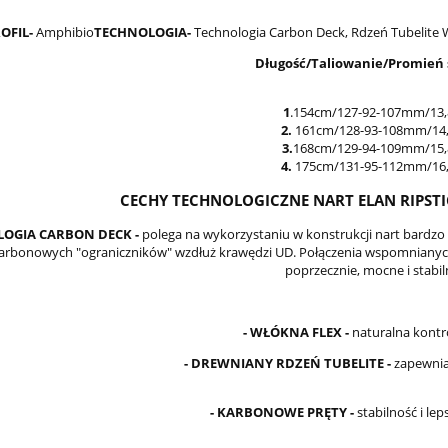
OFIL-
Amphibio
TECHNOLOGIA-
Technologia Carbon Deck, Rdzeń Tubelite
Długość/Taliowanie/Promień 
1
.154cm/127-92-107mm/13
2.
161cm/128-93-108mm/14
3.
168cm/129-94-109mm/15
4.
175cm/131-95-112mm/16
N Element 78 RS 2025 +
Deska NOBILE POCKET SKI
CECHY TECHNOLOGICZNE NART ELAN RIPSTIC
ia EL 10.0 GW Shift
FOIL 2024
LOGIA CARBON DECK -
polega na wykorzystaniu w konstrukcji nart bardz
karbonowych "ograniczników" wzdłuż krawędzi UD. Połączenia wspomnianych
1 489,71 zł
2 309,30 zł
poprzecznie, mocne i stabil
2 159,00 zł
3 299,00 zł
regularna:
Cena regularna:
1 727,20 zł
3 299,00 zł
ższa cena:
Najniższa cena:
- WŁÓKNA FLEX -
naturalna kontr
do koszyka
do koszyka
- DREWNIANY RDZEŃ TUBELITE -
zapewnia 
- KARBONOWE PRĘTY -
stabilność i lep