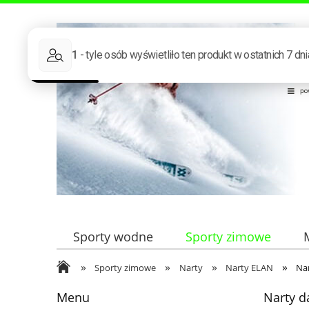
Sporty wodne
Sporty zimowe
»
»
»
»
Sporty zimowe
Narty
Narty ELAN
Nar
Menu
Narty d