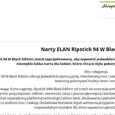
Narty ELAN Ripstick 94 W Bla
ck 94 W Black Edition został zaprojektowany, aby zapewnić jedwabiś
niezwykle lekka narta dla kobiet, które chcą w stylu poko
Moc i elegancja
k 94 W Black Edition oferuje jedwabiście płynną jazdę, niezrównaną moc i zw
łatwością pokonywać trudny teren i zm
wając liczne nagrody, Ripstick 94W Black Edition od trzech lat pozostaje per
trio: przyczepność, odbicie i zwrotność, teraz z jeszcze płynniejszą i bardz
eśnie superpłynną platformę technologii Carbon Deck, zbudowaną z jednok
co podnosi moc i reakcję. Dodatkowe tłumienie drgań wzmacnia przyjazne 
trapezoidalnym kształcie 3D, które zapewnia najbardz