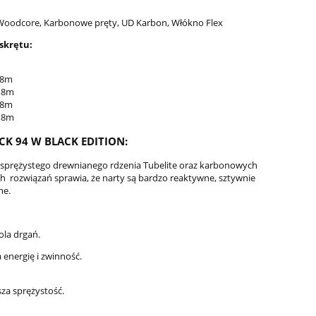
 Woodcore, Karbonowe pręty, UD Karbon, Włókno Flex
skrętu:
,8m
,8m
,8m
,8m
M
Narty ELAN Ace SCX Fusion X
Narty ELAN Pri
K 94 W BLACK EDITION:
2026 + wiązania EMX 12.0 GW
2026 + 
o sprężystego drewnianego rdzenia Tubelite oraz karbonowych
 rozwiązań sprawia, że narty są bardzo reaktywne, sztywnie
2 549,00 zł
1 649
ne.
4 279,00 zł
Cena regularna:
Cena regularna
2 749,00 zł
Najniższa cena:
Najniższa cena
ola drgań.
do koszyka
do ko
energię i zwinność.
sza sprężystość.