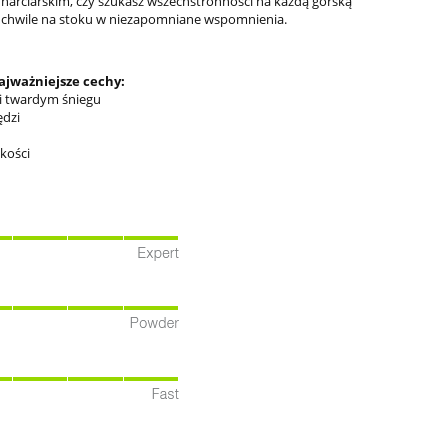
 narciarskim, czy szukasz wszechstronności na każdą górską
e chwile na stoku w niezapomniane wspomnienia.
ajważniejsze cechy:
i twardym śniegu
ędzi
dkości