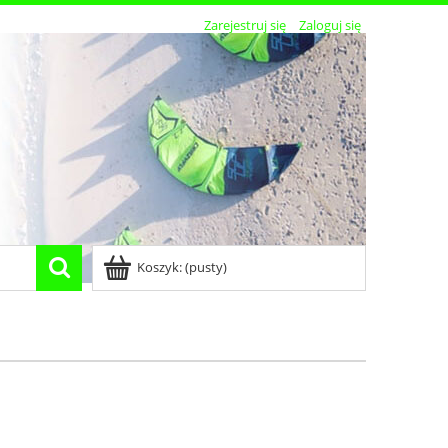
Zarejestruj się
Zaloguj się
Koszyk:
(pusty)