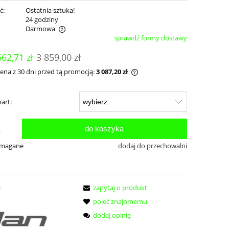
ć:
Ostatnia sztuka!
:
24 godziny
Darmowa
sprawdź formy dostawy
ualnych kosztów
662,71 zł
3 859,00 zł
cena z 30 dni przed tą promocją:
3 087,20 zł
Jeżeli produkt jest sprzedawany krócej niż
art:
30 dni, wyświetlana jest najniższa cena od
momentu, kiedy produkt pojawił się w
sprzedaży.
do koszyka
.
ymagane
dodaj do przechowalni
:
zapytaj o produkt
poleć znajomemu
dodaj opinię