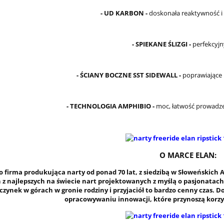
- UD KARBON -
doskonała reaktywność i i
- SPIEKANE ŚLIZGI -
perfekcyjny
- ŚCIANY BOCZNE SST SIDEWALL -
poprawiające b
- TECHNOLOGIA AMPHIBIO -
moc, łatwość prowadzen
O MARCE ELAN:
o firma produkująca narty od ponad 70 lat, z siedzibą w Słoweńskich 
 z najlepszych na świecie nart projektowanych z myślą o pasjonatac
zynek w górach w gronie rodziny i przyjaciół to bardzo cenny czas. D
opracowywaniu innowacji, które przynoszą korzy