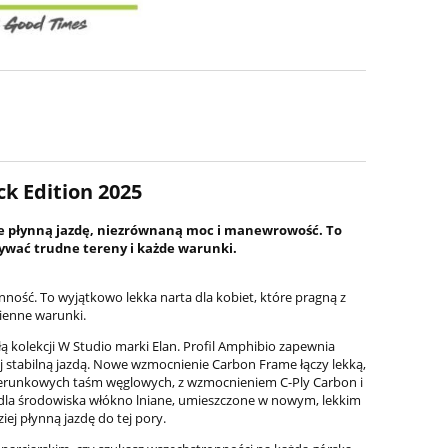
ck Edition 2025
cie płynną jazdę, niezrównaną moc i manewrowość. To
nywać trudne tereny i każde warunki.
inność. To wyjątkowo lekka narta dla kobiet, które pragną z
ienne warunki.
łą kolekcji W Studio marki Elan. Profil Amphibio zapewnia
iej stabilną jazdą. Nowe wzmocnienie Carbon Frame łączy lekką,
ierunkowych taśm węglowych, z wzmocnieniem C-Ply Carbon i
dla środowiska włókno lniane, umieszczone w nowym, lekkim
iej płynną jazdę do tej pory.