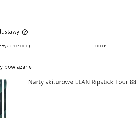
 dostawy
arty
(DPD / DHL )
0,00 zł
Cena nie zawiera ewentualnych kosztów
płatności
ty powiązane
Narty skiturowe ELAN Ripstick Tour 88