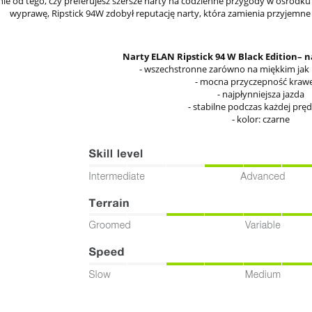
nie od tego, czy preferujesz szersze narty na codzienne przygody w ośrodku
wyprawę, Ripstick 94W zdobył reputację narty, która zamienia przyjemn
Narty ELAN Ripstick 94 W Black Edition– n
- wszechstronne zarówno na miękkim jak 
- mocna przyczepność kraw
- najpłynniejsza jazda
- stabilne podczas każdej prę
- kolor: czarne