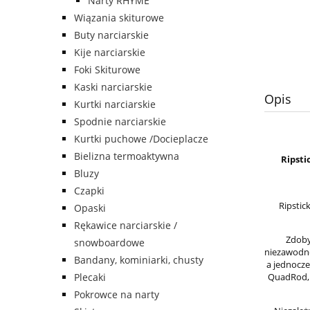
Narty RHYME
Wiązania skiturowe
Buty narciarskie
Kije narciarskie
Foki Skiturowe
Kaski narciarskie
Opis
Kurtki narciarskie
Spodnie narciarskie
Kurtki puchowe /Docieplacze
Bielizna termoaktywna
Ripsti
Bluzy
Czapki
Ripstic
Opaski
Rękawice narciarskie /
Zdoby
snowboardowe
niezawodne 
Bandany, kominiarki, chusty
a jednocz
QuadRod, 
Plecaki
Pokrowce na narty