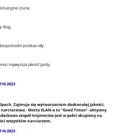
ntuicyjne czucie.
 ślizg.
ezpośredni przekaz siły.
ia i najwyższa jakość jazdy.
Alpach. Zajmuje się wytwarzaniem doskonałej jakości,
h narciarstwa. Motto ELAN-a to "Good Times"- aktywny
odatkowo zespół inżynierów jest w pełni skupiony na
ści wszystkim narciarzom.