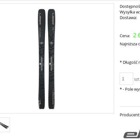
Dostępnoś
Wysyłka w
Dostawa:
Cena nie zawiera ewent
2 
Cena:
płatności
Najniższa 
*
Długość n
szt
*
- Pole w
Producent