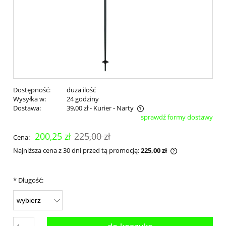
Dostępność:
duża ilość
Wysyłka w:
24 godziny
Dostawa:
39,00 zł
- Kurier - Narty
sprawdź formy dostawy
Cena nie zawiera ewentualnych kosztów płatności
200,25 zł
225,00 zł
Cena:
Najniższa cena z 30 dni przed tą promocją:
225,00 zł
Jeżeli produkt 
30 dni, wyświet
momentu, kiedy
*
Długość:
sprzedaży.