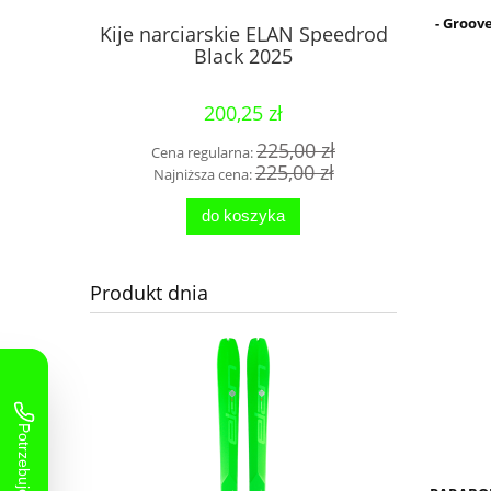
- Groov
96 Black
Kije narciarskie ELAN Speedrod
Narty ELA
Black 2025
LS 202
200,25 zł
00 zł
225,00 zł
Cena regularna:
Cena 
20 zł
225,00 zł
Najniższa cena:
Najni
do koszyka
Produkt dnia