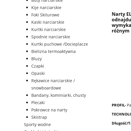
Buty narciarskie
Kije narciarskie
Narty EL
Foki Skiturowe
odnajdu
Kaski narciarskie
wymykają
Kurtki narciarskie
różnym 
Spodnie narciarskie
Kurtki puchowe /Docieplacze
Bielizna termoaktywna
Bluzy
Czapki
Opaski
Rękawice narciarskie /
snowboardowe
Bandany, kominiarki, chusty
Plecaki
PROFIL-
Pa
Pokrowce na narty
TECHNOL
Skistrap
Długość/T
Sporty wodne