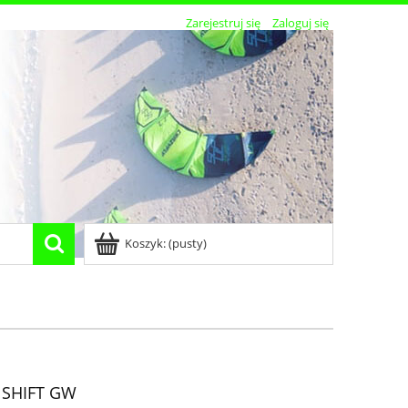
Zarejestruj się
Zaloguj się
Koszyk:
(pusty)
0 SHIFT GW