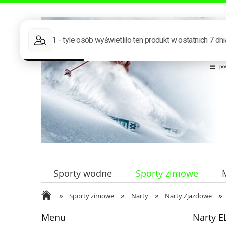
Sporty wodne
Sporty zimowe
»
»
»
»
Sporty zimowe
Narty
Narty Zjazdowe
Menu
Narty E