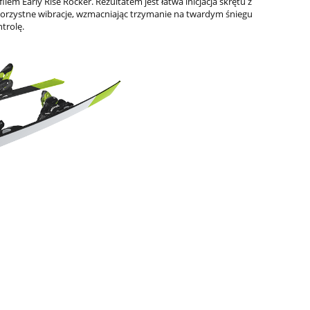
lem Early Rise Rocker. Rezultatem jest łatwa inicjacja skrętu z
ekorzystne wibracje, wzmacniając trzymanie na twardym śniegu
ntrolę.