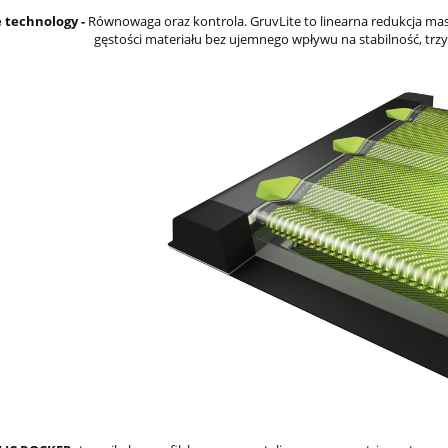
e technology -
Równowaga oraz kontrola. GruvLite to linearna redukcja ma
N Insomnia 15 C WHITE
Narty ELAN Wingman 82 CT
gęstości materiału bez ujemnego wpływu na stabilność, trzy
6 + wiązania EL 9.0
2025 + wiązania EMX 12 G
Fusion X
1 799,00 zł
2 799,00 zł
2 179,00 zł
4 299,00 zł
regularna:
Cena regularna:
2 179,00 zł
2 899,00 zł
ższa cena:
Najniższa cena:
do koszyka
do koszyka