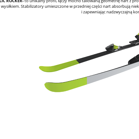
LIC ROCKER-
to unikalny profil, łączy mocno taliowaną geometrię nart z profi
wysiłkiem. Stabilizatory umieszczone w przedniej części nart absorbują ni
i zapewniając nadzwyczajną ko