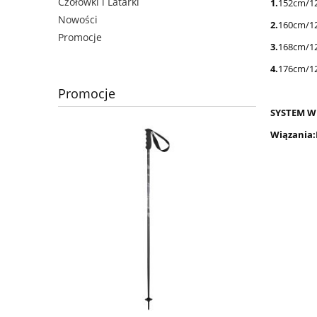
Czołówki i Latarki
1.
152cm/1
Nowości
2.
160cm/1
Promocje
3.
168cm/1
4.
176cm/1
Promocje
SYSTEM WI
Wiązania: