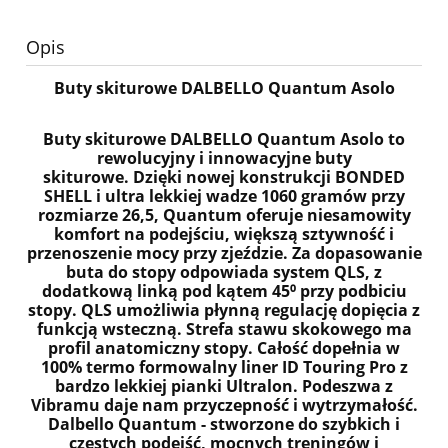
Opis
Buty skiturowe DALBELLO Quantum Asolo
Buty skiturowe DALBELLO Quantum Asolo to
rewolucyjny i innowacyjne buty
skiturowe.
Dzięki nowej konstrukcji BONDED
SHELL i ultra lekkiej wadze 1060 gramów przy
rozmiarze 26,5, Quantum oferuje niesamowity
komfort na podejściu, większą sztywność i
przenoszenie mocy przy zjeździe.
Za dopasowanie
buta do stopy odpowiada system QLS, z
dodatkową linką pod kątem 45⁰ przy podbiciu
stopy. QLS umożliwia płynną regulację dopięcia z
funkcją wsteczną. Strefa stawu skokowego ma
profil anatomiczny stopy. Całość dopełnia w
100% termo formowalny liner ID Touring Pro z
bardzo lekkiej pianki Ultralon. Podeszwa z
Vibramu daje nam przyczepność i wytrzymałość.
Dalbello Quantum - stworzone do szybkich i
częstych podejść, mocnych treningów i